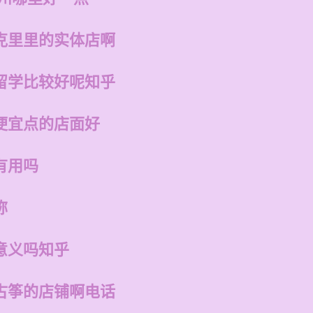
克里里的实体店啊
留学比较好呢知乎
便宜点的店面好
有用吗
称
意义吗知乎
古筝的店铺啊电话