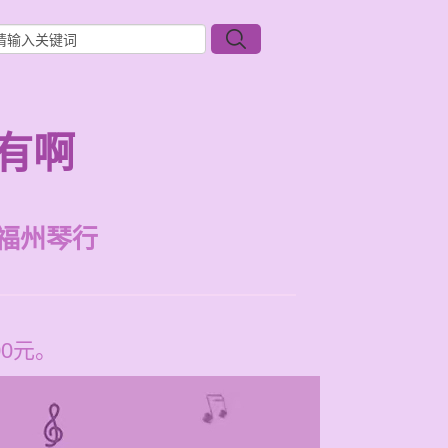
有啊
福州琴行
0元。